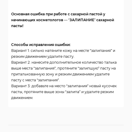
Основная ошибка при работе с сахарной пастой у
начинающих косметологов — “ЗАЛИПАНИЕ” сахарной
пасты!
Способы исправления ошибки:
Вариант 1: сильно натяните кожу на месте “залипания” и
резким движением удалите пасту.
Вариант 2: нанесите дополнительное количество талька
выше места “залипания”, протяните “залипшую” пасту на
приталькованную зону и резким движением удалите
пасту с места “залипания”.
Вариант 3: добавьте на место “залипания” новый кусочек
пасты, протяните выше зоны “залипа” и удалите резким
движением.