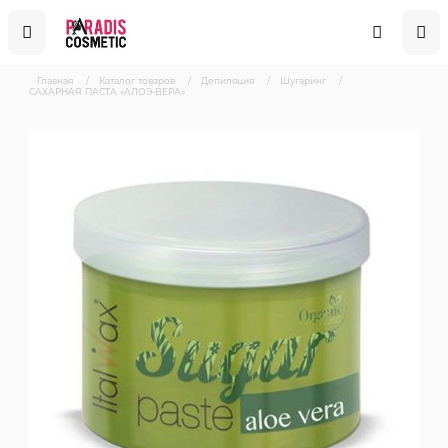
Главная
/
Каталог товаров
/
Депиляция
/
Шугаринг
/
САХАРНАЯ ПАСТА «АЛОЭ-ВЕРА»