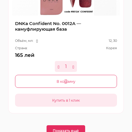
DNKa Confident No. 0012A —
камуфлирующая база
Объём, мл:
12, 30
Страна:
Корея
165
лей
В корзину
Показать ещё