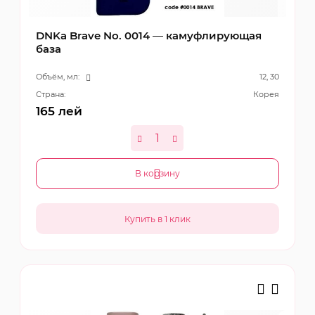
DNKa Brave No. 0014 — камуфлирующая
база
Объём, мл:
12, 30
Страна:
Корея
165
лей
В корзину