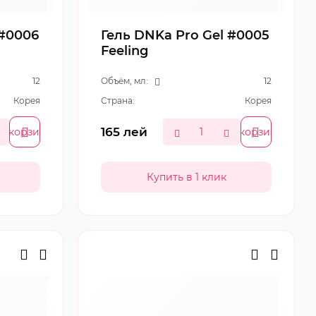
 #0006
Гель DNKa Pro Gel #0005
Feeling
12
Объём, мл:
12
Корея
Страна:
Корея
165
лей
В корзину
В корзину