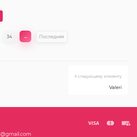
...
34
Последняя
К следующему элементу
Valeri
c@gmail.com