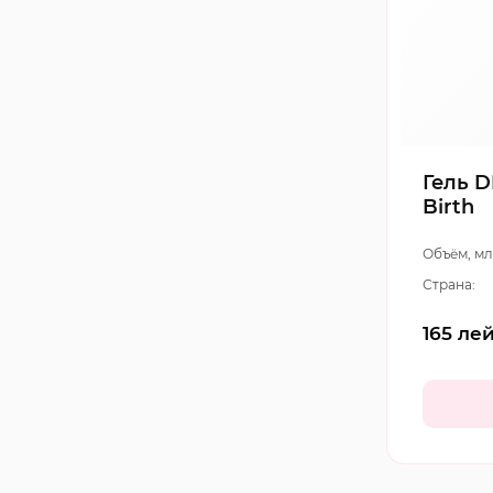
Гель D
Birth
Объём, мл
Страна:
165
ле