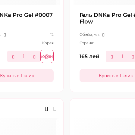
NKa Pro Gel #0007
Гель DNKa Pro Gel
Flow
:
12
Объём, мл:
Корея
Страна:
й
165
лей
В корзину