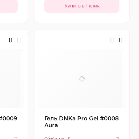
 #0009
Гель DNKa Pro Gel #0008
Aura
12
Объём, мл:
12