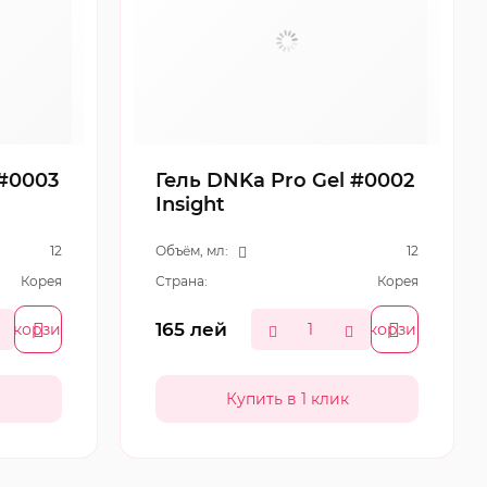
 #0003
Гель DNKa Pro Gel #0002
Insight
12
Объём, мл:
12
Корея
Страна:
Корея
165
лей
В корзину
В корзину