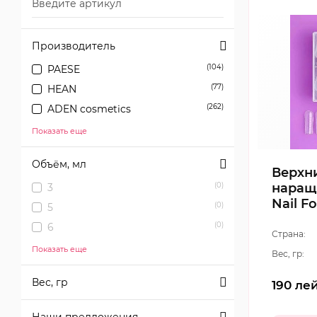
Производитель
PAESE
(104)
HEAN
(77)
ADEN cosmetics
(262)
Показать еще
Объём, мл
Верхн
наращ
3
(0)
Nail F
5
(0)
6
(0)
Страна:
Показать еще
Вес, гр:
Вес, гр
190
ле