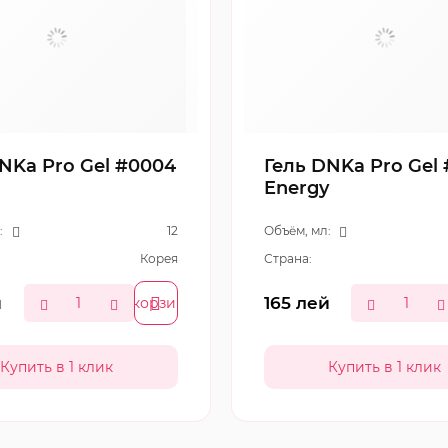
NKa Pro Gel #0004
Гель DNKa Pro Gel
Energy
:
12
Объём, мл:
Корея
Страна:
й
165
лей
В корзину