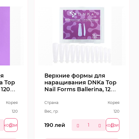
ля
Верхние формы для
a Top
наращивания DNKa Top
 120
Nail Forms Ballerina, 120
шт
Корея
Страна:
Корея
120
Вес, гр:
120
190
лей
В корзину
В корзину