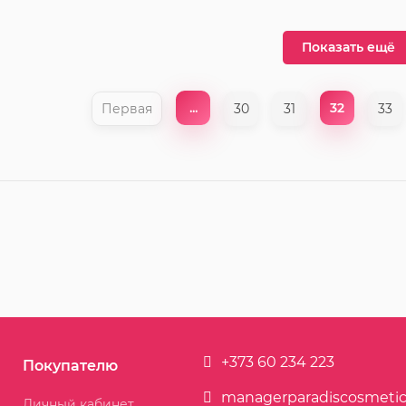
Показать ещё
...
32
Первая
30
31
33
+373 60 234 223
Покупателю
managerparadiscosmeti
Личный кабинет