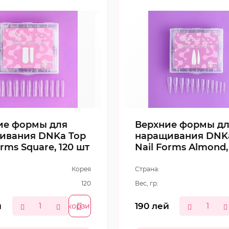
ие формы для
Верхние формы д
ивания DNKa Top
наращивания DNK
orms Square, 120 шт
Nail Forms Almond,
шт
Корея
Страна:
120
Вес, гр:
й
190
лей
В корзину