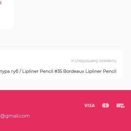
а
К следующему элементу
а губ / Lipliner Pencil #35 Bordeaux Lipliner Pencil
c@gmail.com