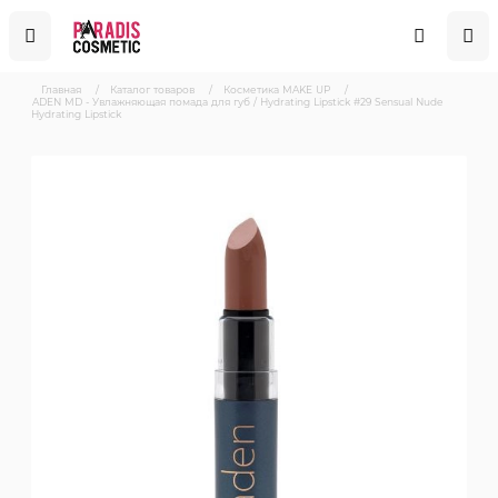
Главная
/
Каталог товаров
/
Косметика MAKE UP
/
ADEN MD - Увлажняющая помада для губ / Hydrating Lipstick #29 Sensual Nude
Hydrating Lipstick