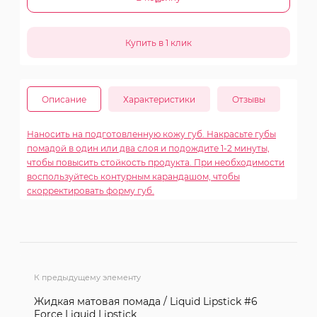
Описание
Характеристики
Отзывы
Наносить на подготовленную кожу губ. Накрасьте губы
помадой в один или два слоя и подождите 1-2 минуты,
чтобы повысить стойкость продукта. При необходимости
воспользуйтесь контурным карандашом, чтобы
скорректировать форму губ.
К предыдущему элементу
Жидкая матовая помада / Liquid Lipstick #6
Force Liquid Lipstick