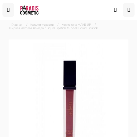
Главная
/
Каталог товаров
/
Косметика MAKE UP
/
Жидкая матовая помада / Liquid Lipstick #5 Shell Liquid Lipstick