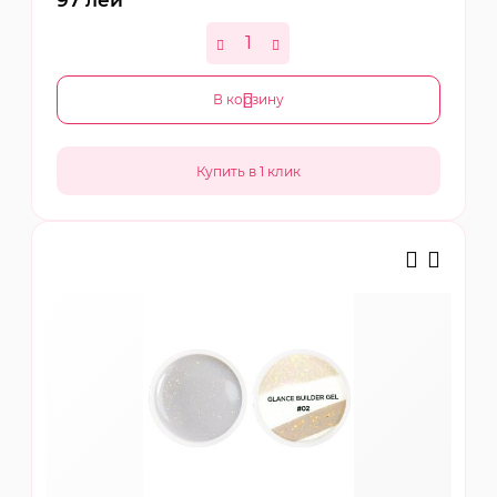
97
лей
В корзину