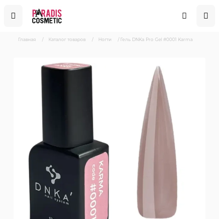
Главная
/
Каталог товаров
/
Ногти
/
Гель DNKa Pro Gel #0001 Karma