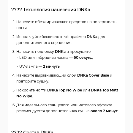
???? Технология нанесения DNKa
Нанесите обезжиривающее средство на поверхность
ногтя.
Используйте бескислотный праймер
DNKa
для
дополнительного сцепления.
Нанесите подложку
DNKa
и просушите:
LED или гибридная лампа —
60 секунд
UV-лампа —
2 минуты
Нанесите выравнивающий слой
DNKa Cover Base
и
повторите сушку.
Покройте ногти
DNKa Top No Wipe
или
DNKa Top Matt
No Wipe
.
Для идеального глянцевого или матового эффекта
рекомендуется дополнительная сушка
около 2 минут
.
???? Состав DNKa