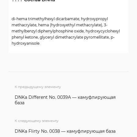
di-hema trimethylhexyl dicarbamate, hydroxypropyl
methacrylate, hema (hydroxyethyl methacrylate), 3-
methylbenzyl diphenylphosphine oxide, hydroxycyclohexyl
phenyl ketone, glyceryl dimethacrylate pyromellitate, p-
hydroxyanisole.
К предыдущему элементу
DNKa Different No. 0039A — камуфлирующая
база
К следующему элементу
DNKa Flirty No. 0038 — камуфлирующая база