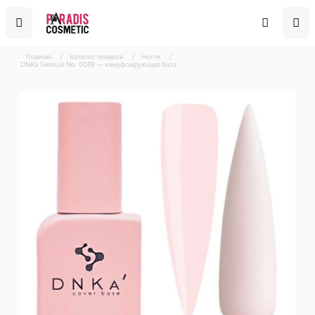
Главная
/
Каталог товаров
/
Ногти
/
DNKa Sensual No. 0039 — камуфлирующая база