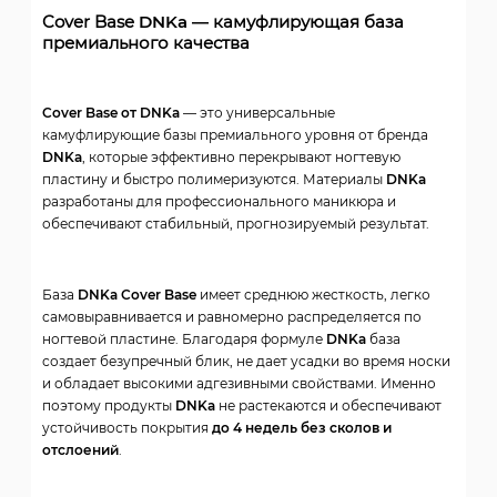
Cover Base
DNKa
— камуфлирующая база
премиального качества
Cover Base от DNKa
— это универсальные
камуфлирующие базы премиального уровня от бренда
DNKa
, которые эффективно перекрывают ногтевую
пластину и быстро полимеризуются. Материалы
DNKa
разработаны для профессионального маникюра и
обеспечивают стабильный, прогнозируемый результат.
База
DNKa Cover Base
имеет среднюю жесткость, легко
самовыравнивается и равномерно распределяется по
ногтевой пластине. Благодаря формуле
DNKa
база
создает безупречный блик, не дает усадки во время носки
и обладает высокими адгезивными свойствами. Именно
поэтому продукты
DNKa
не растекаются и обеспечивают
устойчивость покрытия
до 4 недель без сколов и
отслоений
.