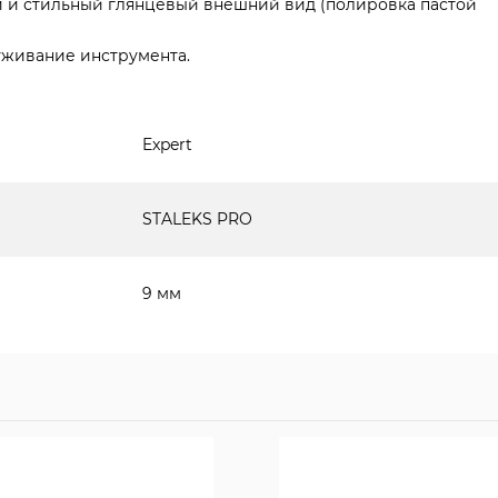
и и стильный глянцевый внешний вид (полировка пастой
уживание инструмента.
Expert
STALEKS PRO
9 мм