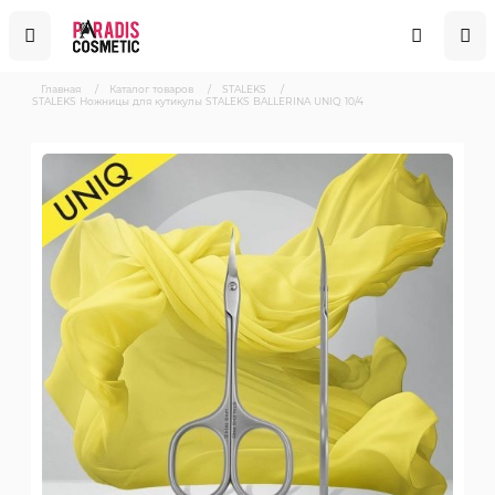
Главная
/
Каталог товаров
/
STALEKS
/
STALEKS Ножницы для кутикулы STALEKS BALLERINA UNIQ 10/4