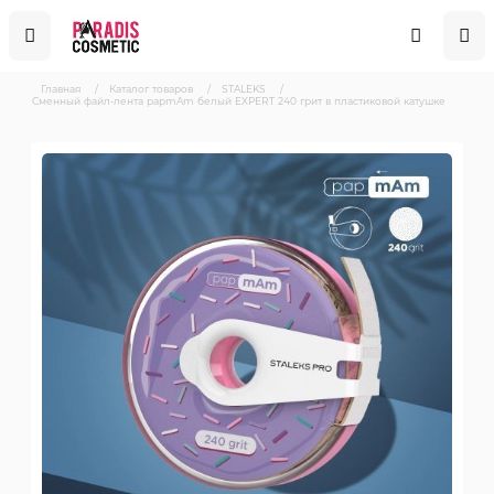
Главная
/
Каталог товаров
/
STALEKS
/
Сменный файл-лента papmAm белый EXPERT 240 грит в пластиковой катушке