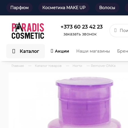
Парфюм
Косметика MAKE UP
Волосы
+373 60 23 42 23
заказать звонок
Каталог
Акции
Наши магазины
Бре
Главная
—
Каталог товаров
—
Ногти
—
Remover DNKa