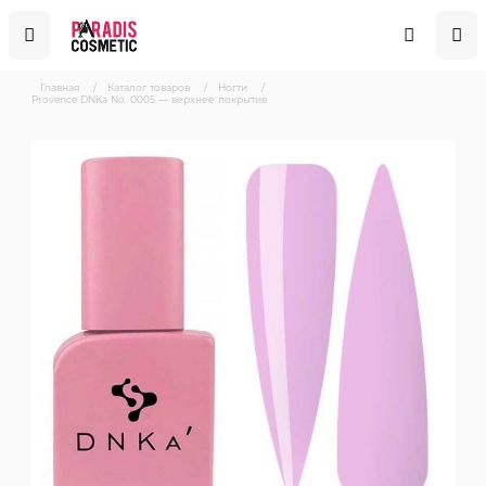
Главная
/
Каталог товаров
/
Ногти
/
Provence DNKa No. 0005 — верхнее покрытие