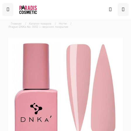
Главная
/
Каталог товаров
/
Ногти
/
Prague DNKa No. 0012 — верхнее покрытие