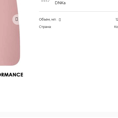
DNKa
Объём, мл:
1
Страна:
К