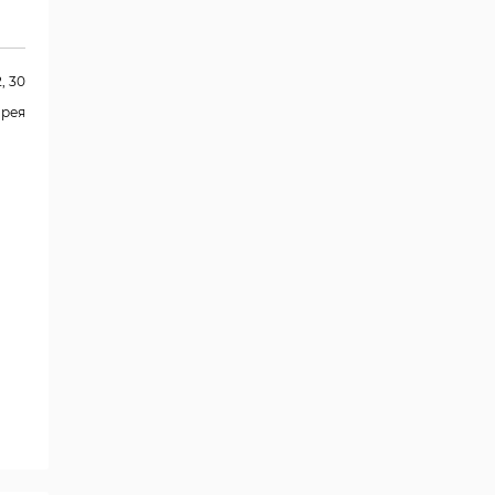
2, 30
орея