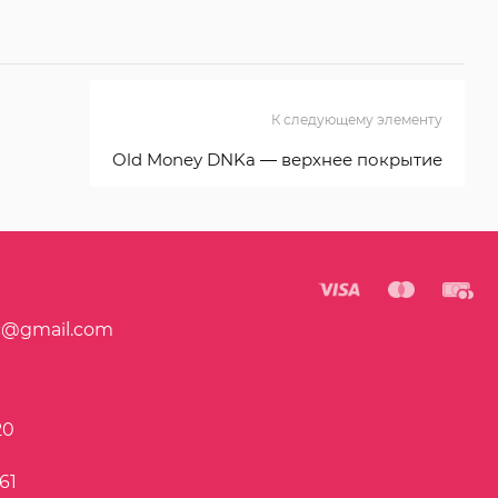
К следующему элементу
Old Money DNKa — верхнее покрытие
c@gmail.com
20
61