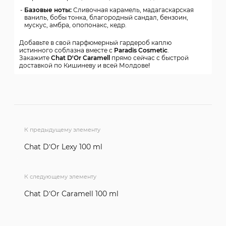
Базовые ноты:
Сливочная карамель, мадагаскарская
ваниль, бобы тонка, благородный сандал, бензоин,
мускус, амбра, опопонакс, кедр.
Добавьте в свой парфюмерный гардероб каплю
истинного соблазна вместе с
Paradis Cosmetic
.
Закажите
Chat D'Or Caramell
прямо сейчас с быстрой
доставкой по Кишиневу и всей Молдове!
К предыдущему элементу
Chat D’Or Lexy 100 ml
К следующему элементу
Chat D’Or Caramell 100 ml