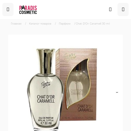
Главная
/
Каталог товаров
/
Парфюм
/
Chat D’Or Caramell 30 ml