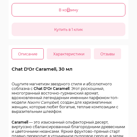
В корзину
Описание
Характеристики
Отзывы
Chat D'Or Caramell, 30 мл
Ощутите магнетизм звездного стиля и абсолютного
соблазна с
Chat D'Or Caramell
. Этот роскошный,
многогранный восточно-гурманский аромат,
вдохновленный легендарным именным парфюмом топ-
модели
Naomi Campbell
, создан для харизматичных
женщин, которые любят богатые, теплые композиции с
выразительным шлейфом.
Caramell
— это изысканный ольфакторный десерт,
виртуозно сбалансированный благородными древесными
и цветочными нюансами. Яркий фруктово-пряный старт
плавно переходит в утонченное пудровое сердце, а затем