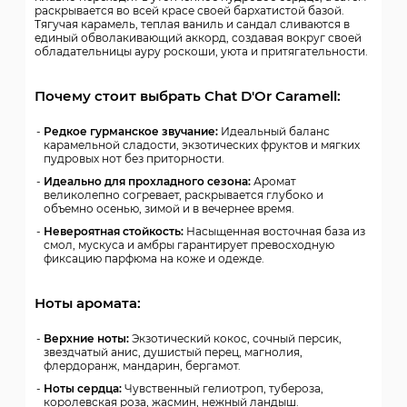
раскрывается во всей красе своей бархатистой базой.
Тягучая карамель, теплая ваниль и сандал сливаются в
единый обволакивающий аккорд, создавая вокруг своей
обладательницы ауру роскоши, уюта и притягательности.
Почему стоит выбрать Chat D'Or Caramell:
Редкое гурманское звучание:
Идеальный баланс
карамельной сладости, экзотических фруктов и мягких
пудровых нот без приторности.
Идеально для прохладного сезона:
Аромат
великолепно согревает, раскрывается глубоко и
объемно осенью, зимой и в вечернее время.
Невероятная стойкость:
Насыщенная восточная база из
смол, мускуса и амбры гарантирует превосходную
фиксацию парфюма на коже и одежде.
Ноты аромата:
Верхние ноты:
Экзотический кокос, сочный персик,
звездчатый анис, душистый перец, магнолия,
флердоранж, мандарин, бергамот.
Ноты сердца:
Чувственный гелиотроп, тубероза,
королевская роза, жасмин, нежный ландыш.