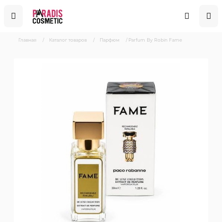
Главная
/
Каталог товаров
/
Парфюм
/
Parfum By Robin Fame