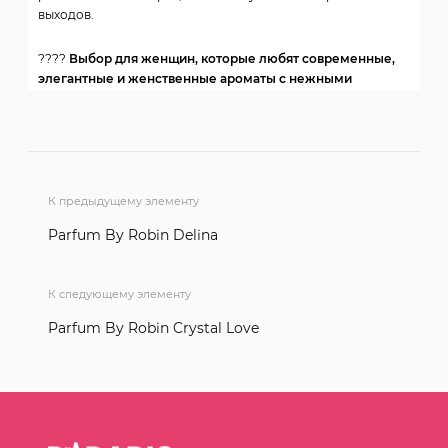
выходов.
????
Выбор для женщин, которые любят современные,
элегантные и женственные ароматы с нежными
цветочными нотами и тёплым ванильно-амбровым
шлейфом.
К предыдущему элементу
Parfum By Robin Delina
К следующему элементу
Parfum By Robin Crystal Love