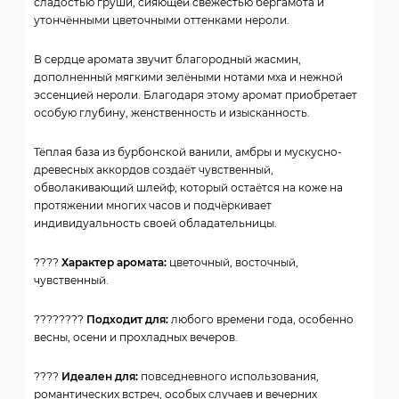
сладостью груши, сияющей свежестью бергамота и
утончёнными цветочными оттенками нероли.
В сердце аромата звучит благородный жасмин,
дополненный мягкими зелёными нотами мха и нежной
эссенцией нероли. Благодаря этому аромат приобретает
особую глубину, женственность и изысканность.
Тёплая база из бурбонской ванили, амбры и мускусно-
древесных аккордов создаёт чувственный,
обволакивающий шлейф, который остаётся на коже на
протяжении многих часов и подчёркивает
индивидуальность своей обладательницы.
????
Характер аромата:
цветочный, восточный,
чувственный.
????????
Подходит для:
любого времени года, особенно
весны, осени и прохладных вечеров.
????
Идеален для:
повседневного использования,
романтических встреч, особых случаев и вечерних