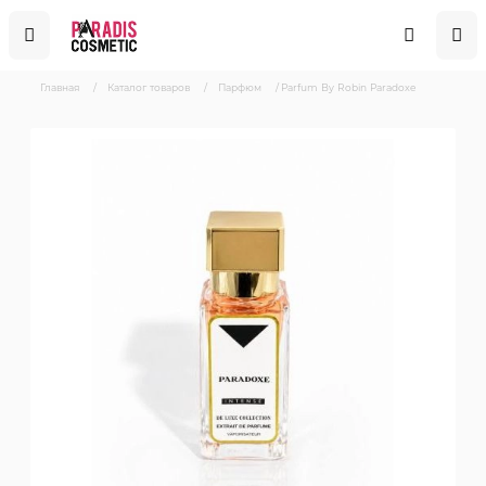
Главная
/
Каталог товаров
/
Парфюм
/
Parfum By Robin Paradoxe