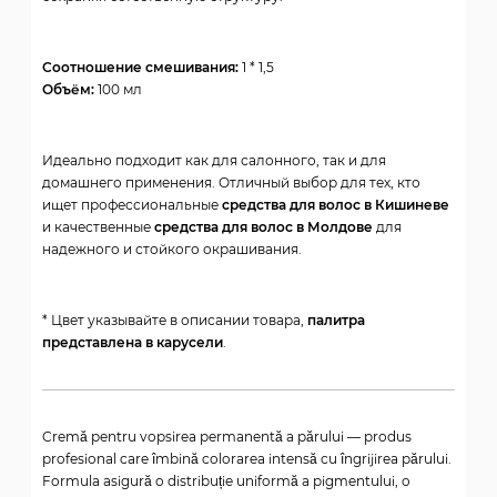
Соотношение смешивания:
1 * 1,5
Объём:
100 мл
Идеально подходит как для салонного, так и для
домашнего применения. Отличный выбор для тех, кто
ищет профессиональные
средства для волос в Кишиневе
и качественные
средства для волос в Молдове
для
надежного и стойкого окрашивания.
* Цвет указывайте в описании товара,
палитра
представлена в карусели
.
Cremă pentru vopsirea permanentă a părului — produs
profesional care îmbină colorarea intensă cu îngrijirea părului.
Formula asigură o distribuție uniformă a pigmentului, o