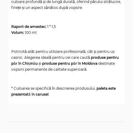
culoare profundă și de lungă durată, oferind părului strălucire,
finețe și un aspect sănătos după vopsire.
Raport de amestec:
1 * 1,5
Volum:
100 ml
Potrivită atât pentru utilizare profesională, cât și pentru uz
casnic. Alegerea ideală pentru cei care caută
produse pentru
păr în Chișinău
și
produse pentru păr în Moldova
destinate
vopsirii permanente de calitate superioară.
* Culoarea se specifică în descrierea produsului,
paleta este
prezentată în carusel
.