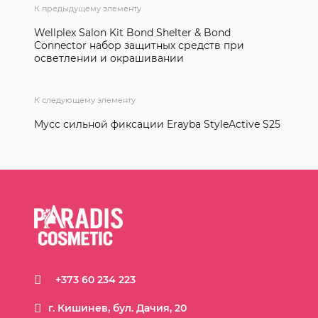
К предыдущему элементу
Wellplex Salon Kit Bond Shelter & Bond
Connector набор защитных средств при
осветлении и окрашивании
К следующему элементу
Мусс сильной фиксации Erayba StyleActive S25
+373 60 234 223
г. Кишинев, бул. Дачия, 20