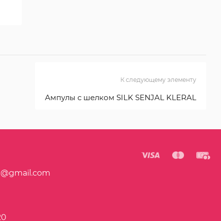
К следующему элементу
Ампулы с шелком SILK SENJAL KLERAL
c@gmail.com
20