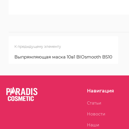
К предыдущему элементу
Выпрямляющая маска 10в1 BIOsmooth BS10
Навигация
Статьи
Новости
Наши