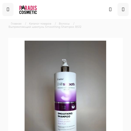
Главная
/
Каталог товаров
/
Волосы
/
Выпрямляющий шампунь Smoothing Shampoo BS12