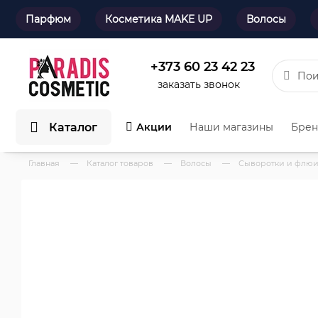
Парфюм
Косметика MAKE UP
Волосы
+373 60 23 42 23
заказать звонок
Каталог
Акции
Наши магазины
Бре
Главная
—
Каталог товаров
—
Волосы
—
Сыворотки и флю