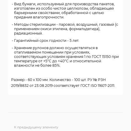
Вид бумаги, используемый для производства пакетов,
изготовлен из особо чистой целлюлозы, обладающей
барьерными свойствами, обработанной с целью
придания влагопрочности.
Методы стерилизации - паровой, воздушный, газовый (с
применением окиси этилена, формальдегида),
радиационный.
Гарантийный срок годности - 5 лет.
Хранение рулонов должно осуществляться в
отапливаемом помещении при условиях,
соответствующих условиям хранения 1 по ГОСТ 15150 при
температуре от +5°С до +40°С и относительной
влажности не более 85%.
Размер - 60 х 100 мм. Количество - 100 шт. РУ № РЗН
2019/8832 от 23.08.2019 соответствует ГОСТ ISO 11607-2011.
К предыдущему элементу