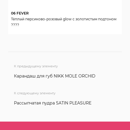
06 FEVER
Тёплый персиково-розовый glow с золотистым подтоном
????
К предыдущему элементу
Карандаш для губ NIKK MOLE ORCHID
К следующему элементу
Рассыпчатая пудра SATIN PLEASURE