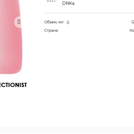
DNKa
Объём, мл:
1
Страна:
К