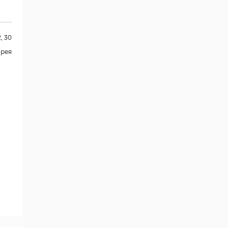
2, 30
орея