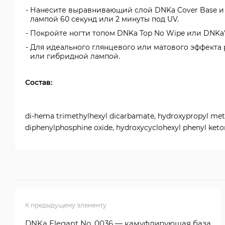
Нанесите выравнивающий слой DNKa Cover Base и 
лампой 60 секунд или 2 минуты под UV.
Покройте ногти топом DNKa Top No Wipe или DNKa' 
Для идеального глянцевого или матового эффекта
или гибридной лампой.
Состав:
di-hema trimethylhexyl dicarbamate, hydroxypropyl met
diphenylphosphine oxide, hydroxycyclohexyl phenyl keton
К предыдущему элементу
DNKa Elegant No. 0036 — камуфлирующая база