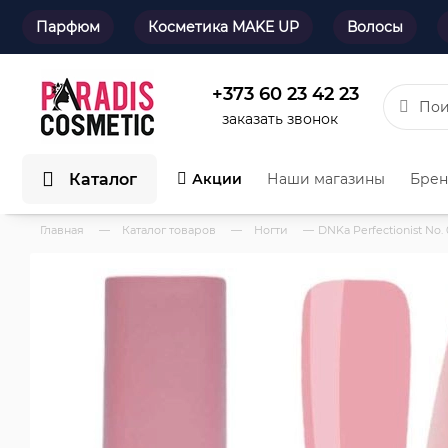
Парфюм
Косметика MAKE UP
Волосы
+373 60 23 42 23
заказать звонок
Каталог
Акции
Наши магазины
Бре
Главная
—
Каталог товаров
—
Ногти
—
DNKa Perfectionist No