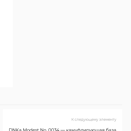
К следующему элементу
DNKa Modest No. 0034 — камуфлирующая база