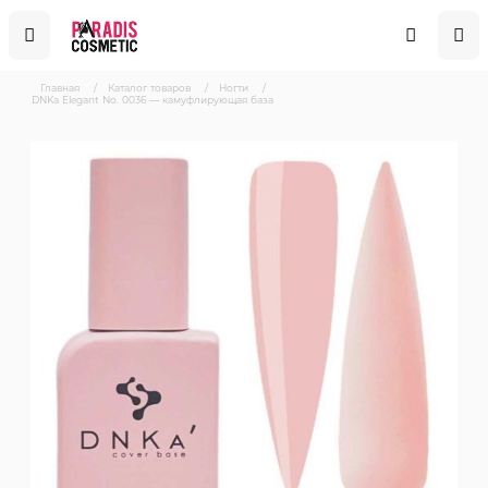
Главная
/
Каталог товаров
/
Ногти
/
DNKa Elegant No. 0036 — камуфлирующая база