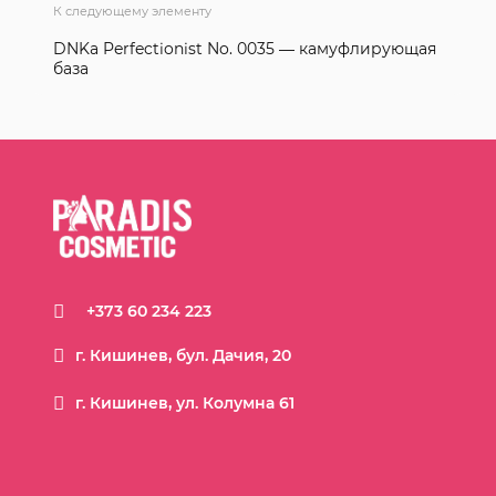
К следующему элементу
DNKa Perfectionist No. 0035 — камуфлирующая
база
+373 60 234 223
г. Кишинев, бул. Дачия, 20
г. Кишинев, ул. Колумна 61