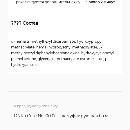
рекомендуется дополнительная сушка
около 2 минут
.
???? Состав
di-hema trimethylhexyl dicarbamate, hydroxypropyl
methacrylate, hema (hydroxyethyl methacrylate), 3-
methylbenzyl diphenylphosphine oxide, hydroxycyclohexyl
phenyl ketone, glyceryl dimethacrylate pyromellitate, p-
hydroxyanisole.
К предыдущему элементу
DNKa Cute No. 0037 — камуфлирующая база