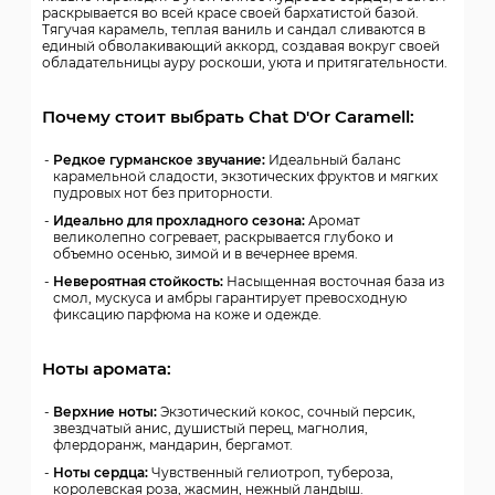
раскрывается во всей красе своей бархатистой базой.
Тягучая карамель, теплая ваниль и сандал сливаются в
единый обволакивающий аккорд, создавая вокруг своей
обладательницы ауру роскоши, уюта и притягательности.
Почему стоит выбрать Chat D'Or Caramell:
Редкое гурманское звучание:
Идеальный баланс
карамельной сладости, экзотических фруктов и мягких
пудровых нот без приторности.
Идеально для прохладного сезона:
Аромат
великолепно согревает, раскрывается глубоко и
объемно осенью, зимой и в вечернее время.
Невероятная стойкость:
Насыщенная восточная база из
смол, мускуса и амбры гарантирует превосходную
фиксацию парфюма на коже и одежде.
Ноты аромата:
Верхние ноты:
Экзотический кокос, сочный персик,
звездчатый анис, душистый перец, магнолия,
флердоранж, мандарин, бергамот.
Ноты сердца:
Чувственный гелиотроп, тубероза,
королевская роза, жасмин, нежный ландыш.