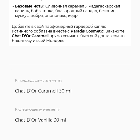
Базовые ноты:
Сливочная карамель, мадагаскарская
ваниль, бобы тонка, благородный сандал, бензоин,
мускус, амбра, опопонакс, кедр.
Добавьте в свой парфюмерный гардероб каплю
истинного соблазна вместе с
Paradis Cosmetic
. Закажите
Chat D'Or Caramell
прямо сейчас с быстрой доставкой по
Кишиневу и всей Молдове!
К предыдущему элементу
Chat D’Or Caramell 30 ml
К следующему элементу
Chat D’Or Vanilla 30 ml