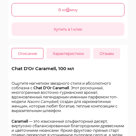
В корзину
Описание
Характеристики
Отзывы
Chat D'Or Caramell, 100 мл
Ощутите магнетизм звездного стиля и абсолютного
соблазна с
Chat D'Or Caramell
. Этот роскошный,
многогранный восточно-гурманский аромат,
вдохновленный легендарным именным парфюмом топ-
модели
Naomi Campbell
, создан для харизматичных
женщин, которые любят богатые, теплые композиции с
выразительным шлейфом.
Caramell
— это изысканный ольфакторный десерт,
виртуозно сбалансированный благородными древесными
и цветочными нюансами. Яркий фруктово-пряный старт
плавно переходит в утонченное пудровое сердце, а затем