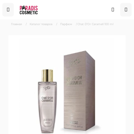
Главная
/
Каталог товаров
/
Парфюм
/
Chat D’Or Caramell 100 ml